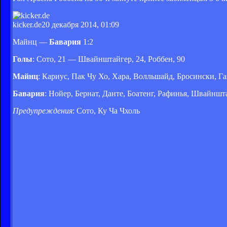
kicker.de
20 декабря 2014, 01:09
Майнц —
Бавария
1:2
Голы
: Сото, 21 — Швайнштайгер, 24, Роббен, 90
Майнц
: Кариус, Пак Чу Хо, Хара, Волльшайд, Бросински, Гай
Бавария
: Нойер, Бернат, Данте, Боатенг, Рафинья, Швайншта
Предупреждения
: Сото, Ку Ча Чхоль